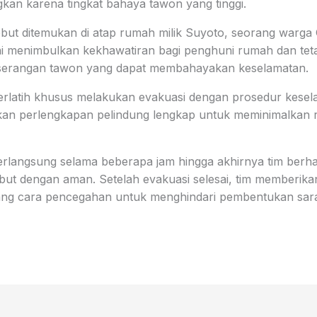
kan karena tingkat bahaya tawon yang tinggi.
but ditemukan di atap rumah milik Suyoto, seorang warga
ni menimbulkan kekhawatiran bagi penghuni rumah dan teta
 serangan tawon yang dapat membahayakan keselamatan.
rlatih khusus melakukan evakuasi dengan prosedur kesela
n perlengkapan pelindung lengkap untuk meminimalkan ri
erlangsung selama beberapa jam hingga akhirnya tim berha
but dengan aman. Setelah evakuasi selesai, tim memberika
ang cara pencegahan untuk menghindari pembentukan sara