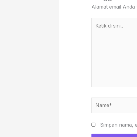
Alamat email Anda t
Ketik
di
sini..
Name*
Simpan nama, em