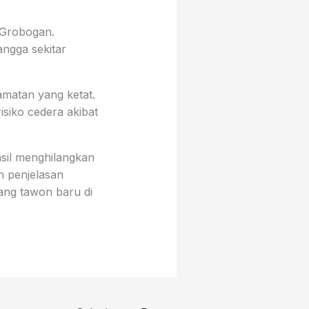
 Grobogan.
ngga sekitar
matan yang ketat.
siko cedera akibat
sil menghilangkan
n penjelasan
ng tawon baru di