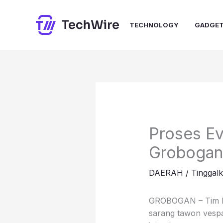
Lewati
ke
TECHNOLOGY
GADGE
konten
Proses E
Grobogan
DAERAH
/
Tinggal
GROBOGAN – Tim Di
sarang tawon vespa