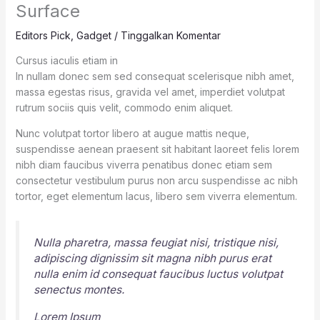
Surface
Editors Pick
,
Gadget
/
Tinggalkan Komentar
Cursus iaculis etiam in
In nullam donec sem sed consequat scelerisque nibh amet,
massa egestas risus, gravida vel amet, imperdiet volutpat
rutrum sociis quis velit, commodo enim aliquet.
Nunc volutpat tortor libero at augue mattis neque,
suspendisse aenean praesent sit habitant laoreet felis lorem
nibh diam faucibus viverra penatibus donec etiam sem
consectetur vestibulum purus non arcu suspendisse ac nibh
tortor, eget elementum lacus, libero sem viverra elementum.
Nulla pharetra, massa feugiat nisi, tristique nisi,
adipiscing dignissim sit magna nibh purus erat
nulla enim id consequat faucibus luctus volutpat
senectus montes.
Lorem Ipsum